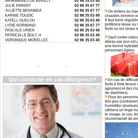
INFIRMIERES DE KERILLY
02 96 35 03 40
JULIE PARENT
02 96 35 67 77
JULIETTE BENABIDA
02 96 35 67 77
On évitera au max
KARINE TOUDIC
02 96 35 03 40
chaudes (environ en
Il faut boire réguli
KATELL GUELOU
02 96 35 03 40
préférera léeau ou l
LYDIE NORMAND
02 96 35 67 77
fruits ou les sirops 
PASCALE URIEN
02 96 35 03 40
PATRICIA LE BOLC H
02 96 35 03 40
Sauf contre-indica
VERONIQUE MORELLEC
02 96 35 03 40
déeau par jour est 
une bonne hydratati
personnes égées.
LIENS UTILES
Sante.Gouv.fr
Info Trafic
Meteo France
-
-
Qui contacter en cas déurgence?
En cas de difficu
fruits é forte teneu
agrumes) et des cru
de diarrhées).
Pour les personne
trés peu (contrairem
humidifier plusieurs
utilisera un linge 
le visage, le cou, l
recommandé de pre