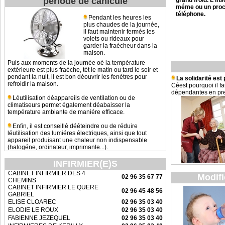
période de canicule
grand froid. L'ins
méme ou un proch
téléphone.
Pendant les heures les
plus chaudes de la journée,
il faut maintenir fermés les
volets ou rideaux pour
garder la fraécheur dans la
maison.
Puis aux moments de la journée oé la température
extérieure est plus fraéche, tét le matin ou tard le soir et
pendant la nuit, il est bon déouvrir les fenétres pour
La solidarité est
refroidir la maison.
Céest pourquoi il f
dépendantes en pre
Léutilisation déappareils de ventilation ou de
climatiseurs permet également déabaisser la
température ambiante de maniére efficace.
Enfin, il est conseillé dééteindre ou de réduire
léutilisation des lumiéres électriques, ainsi que tout
appareil produisant une chaleur non indispensable
(halogéne, ordinateur, imprimante...).
INFIRMIER(E)S
CABINET INFIRMIER DES 4
Modifi
02 96 35 67 77
CHEMINS
CABINET INFIRMIER LE QUERE
02 96 45 48 56
GABRIEL
ELISE CLOAREC
02 96 35 03 40
ELODIE LE ROUX
02 96 35 03 40
FABIENNE JEZEQUEL
02 96 35 03 40