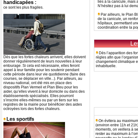
liés à la canicule, mais 
handicapées :
N’hésitez pas à lui dem
ce sont les plus fragiles.
Par ailleurs, le Plan 
de la canicule, un renfo
hôpitaux, permettant une
coordination entre la pop
Le
Dès l’apparition des for
Dès que les fortes chaleurs arrivent, elles doivent
règles afin que l’organi
donner régulièrement de leurs nouvelles à leur
changement climatique e
entourage. Si cela est nécessaire, elles feront
inhabituelle.
appel à leur famille pour les soutenir pendant
cette période dans leur vie quotidienne (faire des
courses, se déplacer en ville...). Par ailleurs, au
niveau national, ont été mis en place des
dispositifs Plan Vermeil et Plan Bleu pour les
aider, qu’elles vivent à leur domicile ou dans des
Sante.Gouv.f
établissements spécialisés. Elles pourront
s’inscrire elles-mêmes ou par un tiers sur les
registres de la mairie pour bénéficier des aides
octroyées lors des fortes chaleurs.
Modifi
Les sportifs
On évitera au maximum 
(environ entre 11h et 21h)
moments, on veillera à se
rester au maximum à l’omb