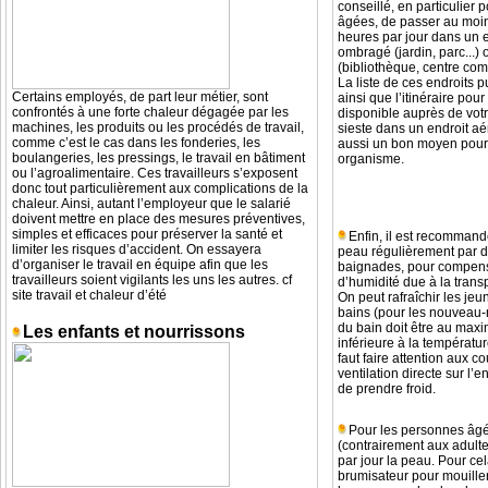
conseillé, en particulier
âgées, de passer au moin
heures par jour dans un en
ombragé (jardin, parc...) 
(bibliothèque, centre com 
La liste de ces endroits p
Certains employés, de part leur métier, sont
ainsi que l’itinéraire pour
confrontés à une forte chaleur dégagée par les
disponible auprès de votr
machines, les produits ou les procédés de travail,
sieste dans un endroit a
comme c’est le cas dans les fonderies, les
aussi un bon moyen pour
boulangeries, les pressings, le travail en bâtiment
organisme.
ou l’agroalimentaire. Ces travailleurs s’exposent
donc tout particulièrement aux complications de la
chaleur. Ainsi, autant l’employeur que le salarié
doivent mettre en place des mesures préventives,
simples et efficaces pour préserver la santé et
Enfin, il est recommand
limiter les risques d’accident. On essayera
peau régulièrement par 
d’organiser le travail en équipe afin que les
baignades, pour compens
travailleurs soient vigilants les uns les autres. cf
d’humidité due à la transp
site travail et chaleur d’été
On peut rafraîchir les je
bains (pour les nouveau-
du bain doit être au ma
Les enfants et nourrissons
inférieure à la températur
faut faire attention aux c
ventilation directe sur l’en
de prendre froid.
Pour les personnes âgée
(contrairement aux adultes 
par jour la peau. Pour cel
brumisateur pour mouiller