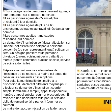
Trois catégories de personnes peuvent figurer, à
leur demande, sur le registre nominatif :
Les personnes âgées de 65 ans et plus
et résidant à leur domicile.
Les personnes âgées de plus de 60
ans reconnues inaptes au travail et résidant à leur
domicile.
Les personnes adultes handicapées
résidant à leur domicile.
La demande d’inscription se fait par attestation sur
l’honneur et est réalisée soit par la personne
concernée (ou son représentant légal) soit par un
tiers. On désigne par tiers toute personne
physique (parent, voisin, médecin traitant) ou
morale (centre communal d’action sociale, service
de soins à domicile).
Après avoir informé ses administrés de
D’après la loi, il inco
l’existence de ce registre, la mairie est tenue de
nominatif où seront recen
collecter les demandes d’inscriptions.
personnes âgées ou hand
Pour cela, la municipalité doit mettre à la
pourront ainsi bénéficier 
disposition du déclarant différents moyens pour
sanitaires et sociaux au
effectuer sa demande d’inscription : courrier
«plan d’alerte canicule» p
simple, formulaire à remplir, appel téléphonique,
numéro d’appel spécial, courrier électronique... En
revanche une déclaration faite par un tiers doit
IN
obligatoirement se faire par écrit (courrier ou
courriel).
Le maire doit accuser réception de la demande