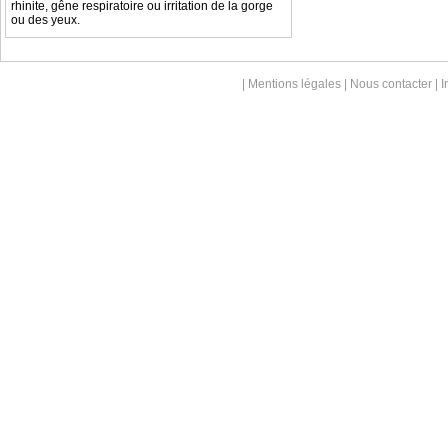
rhinite, gêne respiratoire ou irritation de la gorge
ou des yeux.
|
Mentions légales
|
Nous contacter
| 