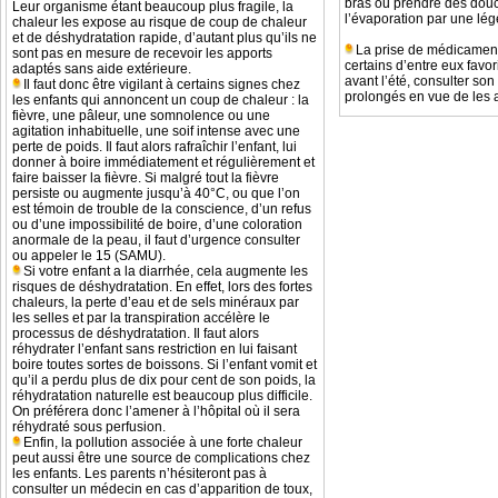
bras ou prendre des douch
Leur organisme étant beaucoup plus fragile, la
l’évaporation par une légè
chaleur les expose au risque de coup de chaleur
et de déshydratation rapide, d’autant plus qu’ils ne
La prise de médicaments 
sont pas en mesure de recevoir les apports
certains d’entre eux favor
adaptés sans aide extérieure.
avant l’été, consulter son
Il faut donc être vigilant à certains signes chez
prolongés en vue de les 
les enfants qui annoncent un coup de chaleur : la
fièvre, une pâleur, une somnolence ou une
agitation inhabituelle, une soif intense avec une
perte de poids. Il faut alors rafraîchir l’enfant, lui
donner à boire immédiatement et régulièrement et
faire baisser la fièvre. Si malgré tout la fièvre
persiste ou augmente jusqu’à 40°C, ou que l’on
est témoin de trouble de la conscience, d’un refus
ou d’une impossibilité de boire, d’une coloration
anormale de la peau, il faut d’urgence consulter
ou appeler le 15 (SAMU).
Si votre enfant a la diarrhée, cela augmente les
risques de déshydratation. En effet, lors des fortes
chaleurs, la perte d’eau et de sels minéraux par
les selles et par la transpiration accélère le
processus de déshydratation. Il faut alors
réhydrater l’enfant sans restriction en lui faisant
boire toutes sortes de boissons. Si l’enfant vomit et
qu’il a perdu plus de dix pour cent de son poids, la
réhydratation naturelle est beaucoup plus difficile.
On préférera donc l’amener à l’hôpital où il sera
réhydraté sous perfusion.
Enfin, la pollution associée à une forte chaleur
peut aussi être une source de complications chez
les enfants. Les parents n’hésiteront pas à
consulter un médecin en cas d’apparition de toux,