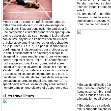
poussette ou le landau d
Pendant ces heures chaude
intenses (sport, jardinage,
soleil.
D’une manière général
chaleurs, on ne laissera 
surveillance dans une vo
Même pour un sportif entraîné, les périodes de
pour une courte période.
fortes chaleurs doivent inciter à davantage de
précautions. Il faudra donc éviter de participer à
une compétition et n’entreprendre son sport qu’en
pleine possession de ses moyens. Il faut pratiquer
son activité physique à l’ombre et en milieu aéré,
et éviter absolument les heures les plus chaudes
de la journée (11h-21h). Le port d’un chapeau à
bord large est indispensable pour protéger aussi
le cou. Il est important de s’asperger d’eau, le
visage et la nuque régulièrement. Les vêtements
seront amples et clairs. Enfin, il faut contrôler son
hydratation en buvant avant, pendant et après
l’effort, à raison d’un verre toutes les dix minutes.
Pendant l’effort, on préférera les solutions à base
de glucose et sodium plutôt que de l’eau pure. En
cas de maux de tête, de troubles de la vue ou de
sensations anormales (équilibre, jugement...), le
sportif devra arrêter l’exercice physique, rester à
En cas de difficultés à 
l’ombre dans un endroit aéré et s’asperger d’eau.
teneur en eau (pastèque,
(tomate, concombre, sauf 
Et dans tous les cas, il f
Les travailleurs
alimentation équilibrée p
En période de canicule
mieux supporter la chaleur