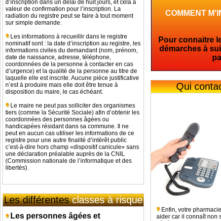
d’inscription dans un délai de huit jours, et cela a
valeur de confirmation pour l’inscription. La
COMMENT M'I
radiation du registre peut se faire à tout moment
sur simple demande.
Les informations à recueillir dans le registre
Pour connaitre le
nominatif sont : la date d’inscription au registre, les
démarches à suiv
informations civiles du demandant (nom, prénom,
pa
date de naissance, adresse, téléphone,
coordonnées de la personne à contacter en cas
d’urgence) et la qualité de la personne au titre de
laquelle elle est inscrite. Aucune pièce justificative
Qui conta
n’est à produire mais elle doit être tenue à
disposition du maire, le cas échéant.
Le maire ne peut pas solliciter des organismes
tiers (comme la Sécurité Sociale) afin d’obtenir les
coordonnées des personnes âgées ou
handicapées résidant dans sa commune. Il ne
peut en aucun cas utiliser les informations de ce
registre pour une autre finalité d’intérêt public
c’est-à-dire hors champ «dispositif canicule» sans
une déclaration préalable auprès de la CNIL
(Commission nationale de l’informatique et des
libertés).
Les différentes
classes à risque
Enfin, votre pharmacie
Les personnes âgées et
aider car il connaît no